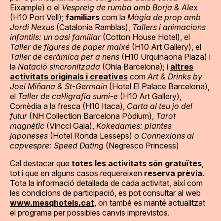
Eixample) o el
Vespreig de rumba amb Borja & Ale
x
(H10 Port Vell);
familiars
com la
Màgia de prop amb
Jordi Nexus
(Catalonia Ramblas),
Tallers i animacions
infantils: un oasi familiar
(Cotton House Hotel), el
Taller de figures de paper maixé
(H10 Art Gallery), el
Taller de ceràmica per a nens
(H10 Urquinaona Plaza) i
la
Natació sincronitzada
(Ohla Barcelona); i
altres
activitats originals i creatives
com
Art & Drinks by
Joel Miñana & St-Germain
(Hotel El Palace Barcelona),
el
Taller de cal·ligrafia sumi-e
(H10 Art Gallery),
Comèdia a la fresca (H10 Itaca),
Carta al teu jo del
futur
(NH Collection Barcelona Pòdium),
Tarot
magnètic
(Vincci Gala),
Kokedames: plantes
japoneses
(Hotel Ronda Lesseps) o
Connexions al
capvespre: Speed Dating
(Negresco Princess)
Cal destacar que
totes les activitats són gratuïtes
,
tot i que en alguns casos requereixen
reserva prèvia
.
Tota la informació detallada de cada activitat, així com
les condicions de participació, es pot consultar al web
www.mesqhotels.cat
, on també es manté actualitzat
el programa per possibles canvis imprevistos.