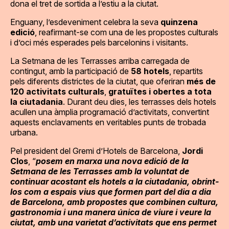
dona el tret de sortida a l’estiu a la ciutat.
Enguany, l’esdeveniment celebra la seva
quinzena
edició
, reafirmant-se com una de les propostes culturals
i d’oci més esperades pels barcelonins i visitants.
La Setmana de les Terrasses arriba carregada de
contingut, amb la participació de
58 hotels
, repartits
pels diferents districtes de la ciutat, que oferiran
més de
120 activitats culturals
,
gratuïtes i obertes a tota
la ciutadania
. Durant deu dies, les terrasses dels hotels
acullen una àmplia programació d’activitats, convertint
aquests enclavaments en veritables punts de trobada
urbana.
Pel president del Gremi d’Hotels de Barcelona,
Jordi
Clos
, “
posem en marxa una nova edició de la
Setmana de les Terrasses amb la voluntat de
continuar acostant els hotels a la ciutadania, obrint-
los com a espais vius que formen part del dia a dia
de Barcelona, amb propostes que combinen cultura,
gastronomia i una manera única de viure i veure la
ciutat, amb una varietat d’activitats que ens permet