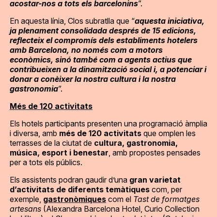
acostar-nos a tots els barcelonins
”.
En aquesta línia, Clos subratlla que “
aquesta iniciativa,
ja plenament consolidada després de 15 edicions,
reflecteix el compromís dels establiments hotelers
amb Barcelona, no només com a motors
econòmics, sinó també com a agents actius que
contribueixen a la dinamització social i, a potenciar i
donar a conèixer la nostra cultura i la nostra
gastronomia
”.
Més de 120 activitats
Els hotels participants presenten una programació àmplia
i diversa, amb
més de 120 activitats
que omplen les
terrasses de la ciutat de
cultura, gastronomia,
música, esport i benestar
, amb propostes pensades
per a tots els públics.
Els assistents podran gaudir d’una
gran varietat
d’activitats de diferents temàtiques
com, per
exemple,
gastronòmiques
com el
Tast de formatges
artesans
(Alexandra Barcelona Hotel, Curio Collection