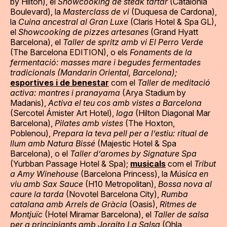
by Hilton), el
Showcooking de steak tàrtar
(Catalonia
Boulevard), la
Masterclass de vi
(Duquesa de Cardona),
la
Cuina ancestral al Gran Luxe
(Claris Hotel & Spa GL),
el
Showcooking de pizzes artesanes
(Grand Hyatt
Barcelona), el
Taller de spritz amb vi El Perro Verde
(The Barcelona EDITION), o els
Fonaments de la
fermentació: masses mare i begudes fermentades
tradicionals (Mandarin Oriental, Barcelona);
esportives i de benestar
com el
Taller de meditació
activa: mantres i pranayama
(Arya Stadium by
Madanis),
Activa el teu cos amb vistes a Barcelona
(Sercotel Ámister Art Hotel),
Ioga
(Hilton Diagonal Mar
Barcelona),
Pilates amb vistes
(The Hoxton,
Poblenou),
Prepara la teva pell per a l’estiu: ritual de
llum amb Natura Bissé
(Majestic Hotel & Spa
Barcelona), o el
Taller d’aromes by Signature Spa
(Yurbban Passage Hotel & Spa);
musicals
com el
Tribut
a Amy Winehouse
(Barcelona Princess), la
Música en
viu amb Sax Sauce
(H10 Metropolitan),
Bossa nova al
caure la tarda
(Novotel Barcelona City),
Rumba
catalana amb Arrels de Gràcia
(Oasis),
Ritmes de
Montjuïc
(Hotel Miramar Barcelona), el
Taller de salsa
per a principiants amb Jorgito La Salsa
(Ohla