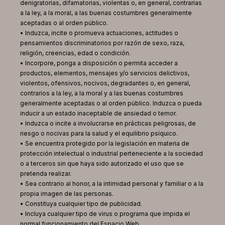
denigratorias, difamatorias, violentas o, en general, contrarias
a la ley, a la moral, a las buenas costumbres generalmente
aceptadas o al orden público.
• Induzca, incite o promueva actuaciones, actitudes o
pensamientos discriminatorios por razón de sexo, raza,
religión, creencias, edad o condición.
• Incorpore, ponga a disposición o permita acceder a
productos, elementos, mensajes y/o servicios delictivos,
violentos, ofensivos, nocivos, degradantes o, en general,
contrarios a la ley, a la moral y a las buenas costumbres
generalmente aceptadas o al orden público. Induzca o pueda
inducir a un estado inaceptable de ansiedad o temor.
• Induzca o incite a involucrarse en prácticas peligrosas, de
riesgo o nocivas para la salud y el equilibrio psíquico.
• Se encuentra protegido por la legislación en materia de
protección intelectual o industrial perteneciente a la sociedad
o a terceros sin que haya sido autorizado el uso que se
pretenda realizar.
• Sea contrario al honor, a la intimidad personal y familiar o a la
propia imagen de las personas.
• Constituya cualquier tipo de publicidad.
• Incluya cualquier tipo de virus o programa que impida el
normal funcionamiento del Espacio Web.