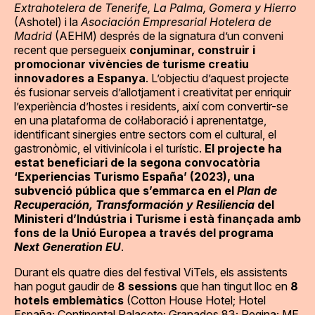
Extrahotelera de Tenerife, La Palma, Gomera y Hierro
(Ashotel) i la
Asociación Empresarial Hotelera de
Madrid
(AEHM) després de la signatura d’un conveni
recent que persegueix
conjuminar, construir i
promocionar vivències de turisme creatiu
innovadores a Espanya
. L’objectiu d’aquest projecte
és fusionar serveis d’allotjament i creativitat per enriquir
l’experiència d’hostes i residents, així com convertir-se
en una plataforma de col·laboració i aprenentatge,
identificant sinergies entre sectors com el cultural, el
gastronòmic, el vitivinícola i el turístic.
El projecte ha
estat beneficiari de la segona convocatòria
‘Experiencias Turismo España’ (2023), una
subvenció pública que s’emmarca en el
Plan de
Recuperación, Transformación y Resiliencia
del
Ministeri d’Indústria i Turisme i està finançada amb
fons de la Unió Europea a través del programa
Next Generation EU
.
Durant els quatre dies del festival ViTels, els assistents
han pogut gaudir de
8 sessions
que han tingut lloc en
8
hotels emblemàtics
(Cotton House Hotel; Hotel
España; Continental Palacete; Granados 83; Regina; ME