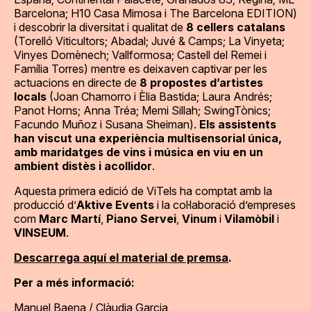
Barcelona; H10 Casa Mimosa i The Barcelona EDITION)
i descobrir la diversitat i qualitat de
8 cellers catalans
(Torelló Viticultors; Abadal; Juvé & Camps; La Vinyeta;
Vinyes Domènech; Vallformosa; Castell del Remei i
Família Torres) mentre es deixaven captivar per les
actuacions en directe de
8 propostes d’artistes
locals
(Joan Chamorro i Èlia Bastida; Laura Andrés;
Panot Horns; Anna Tréa; Memi Sillah; SwingTònics;
Facundo Muñoz i Susana Sheiman).
Els assistents
han viscut una experiència multisensorial única,
amb maridatges de vins i música en viu en un
ambient distès i acollidor
.
Aquesta primera edició de ViTels ha comptat amb la
producció d’
Aktive Events
i la col·laboració d’empreses
com
Marc Martí
,
Piano Servei
,
Vinum
i
Vilamòbil
i
VINSEUM
.
Descarrega aquí el material de premsa
.
Per a més informació:
Manuel Baena / Clàudia Garcia